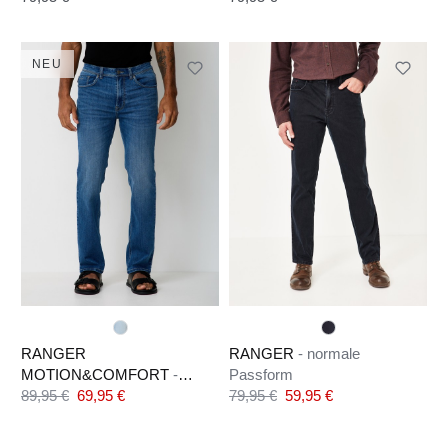
NEU
RANGER
RANGER
- normale
MOTION&COMFORT
-
Passform
Verkaufspreis:
Verkaufspreis:
normale Passform
89,95 €
69,95 €
79,95 €
59,95 €
Regulärer Preis:
Regulärer Preis: