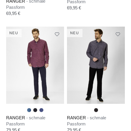
RANGER
- schmale
Passform
Passform
Regulärer Preis:
69,95 €
Regulärer Preis:
69,95 €
NEU
NEU
RANGER
- schmale
RANGER
- schmale
Passform
Passform
Regulärer Preis:
Regulärer Preis:
79,95 €
79,95 €