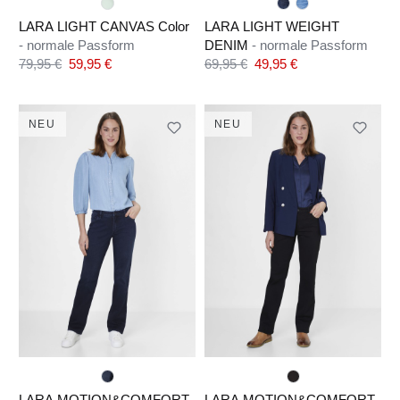
LARA LIGHT CANVAS Color
LARA LIGHT WEIGHT
- normale Passform
DENIM
- normale Passform
Verkaufspreis:
Verkaufspreis:
79,95 €
59,95 €
69,95 €
49,95 €
Regulärer Preis:
Regulärer Preis:
NEU
NEU
LARA MOTION&COMFORT
LARA MOTION&COMFORT