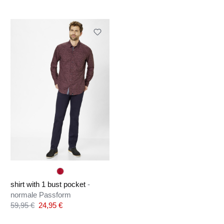
shirt with 1 bust pocket
-
normale Passform
Verkaufspreis:
59,95 €
24,95 €
Regulärer Preis: