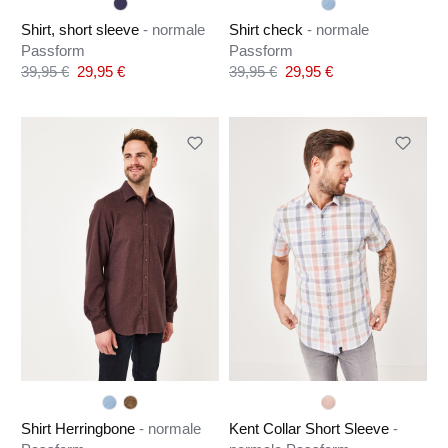
Shirt, short sleeve
- normale
Shirt check
- normale
Passform
Passform
Verkaufspreis:
Verkaufspreis:
39,95 €
29,95 €
39,95 €
29,95 €
Regulärer Preis:
Regulärer Preis:
Shirt Herringbone
- normale
Kent Collar Short Sleeve
-