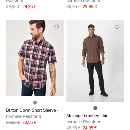
Passform
normale Passform
Verkaufspreis:
Verkaufspreis:
39,95 €
29,95 €
39,95 €
29,95 €
Regulärer Preis:
Regulärer Preis:
Button Down Short Sleeve
-
Melange brushed shirt
-
normale Passform
normale Passform
Verkaufspreis:
39,95 €
29,95 €
Regulärer Preis:
Verkaufspreis:
45,95 €
24,95 €
Regulärer Preis: